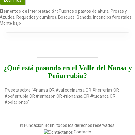
Leer más
Elementos de interpretación:
Puertos o pastos de altura
,
Presas y
Azudes
,
Roquedos y cumbres
,
Bosques
,
Ganado
,
Incendios forestales
,
Monte bajo
¿Qué está pasando en el Valle del Nansa y
Peñarrubia?
Tweets sobre "#nansa OR #valledelnansa OR #herrerias OR
#peñarrubia OR #lamason OR #rionansa OR #tudanca OR
#polaciones"
© Fundación Botín, todos los derechos reservados.
Contacto