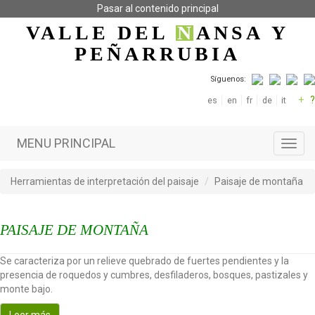
Pasar al contenido principal
VALLE DEL
N
ANSA
Y
PEÑARRUBIA
Síguenos:
+
?
es
en
fr
de
it
MENU PRINCIPAL
Toggl
navig
Herramientas de interpretación del paisaje
Paisaje de montaña
PAISAJE DE MONTAÑA
Se caracteriza por un relieve quebrado de fuertes pendientes y la
presencia de roquedos y cumbres, desfiladeros, bosques, pastizales y
monte bajo.