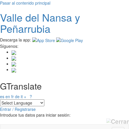
Pasar al contenido principal
Valle del
N
ansa
y
Peñarrubia
Descarga la app:
Síguenos:
GTranslate
es
en
fr
de
it
+
?
Entrar / Registrarse
Introduce tus datos para iniciar sesión: