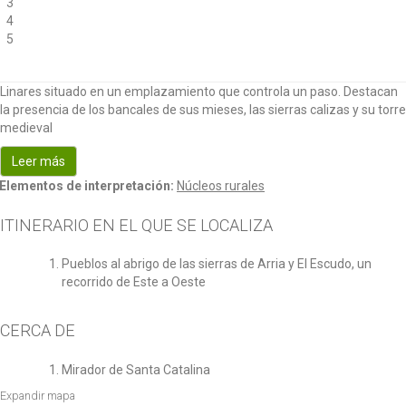
3
4
5
Linares situado en un emplazamiento que controla un paso. Destacan
la presencia de los bancales de sus mieses, las sierras calizas y su torre
medieval
Leer más
Elementos de interpretación:
Núcleos rurales
ITINERARIO EN EL QUE SE LOCALIZA
Pueblos al abrigo de las sierras de Arria y El Escudo, un
recorrido de Este a Oeste
CERCA DE
Mirador de Santa Catalina
Expandir mapa