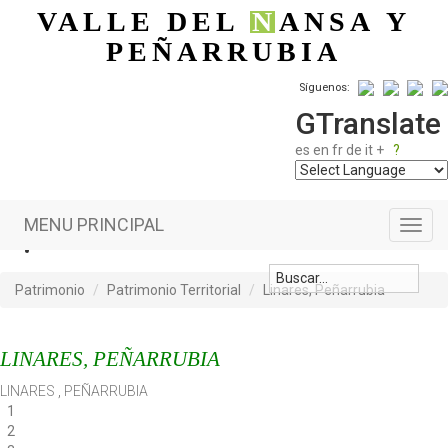
Pasar al contenido principal
VALLE DEL
N
ANSA
Y
PEÑARRUBIA
Síguenos:
GTranslate
es
en
fr
de
it
+
?
MENU PRINCIPAL
Toggl
navig
Patrimonio
Patrimonio Territorial
Linares, Peñarrubia
LINARES, PEÑARRUBIA
LINARES
,
PEÑARRUBIA
1
2