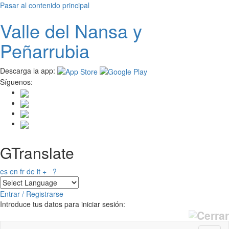
Pasar al contenido principal
Valle del
N
ansa
y
Peñarrubia
Descarga la app:
Síguenos:
GTranslate
es
en
fr
de
it
+
?
Entrar / Registrarse
Introduce tus datos para iniciar sesión: