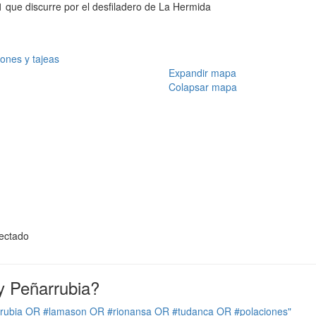
21 que discurre por el desfiladero de La Hermida
ones y tajeas
Expandir mapa
Colapsar mapa
yectado
y Peñarrubia?
rrubia OR #lamason OR #rionansa OR #tudanca OR #polaciones"