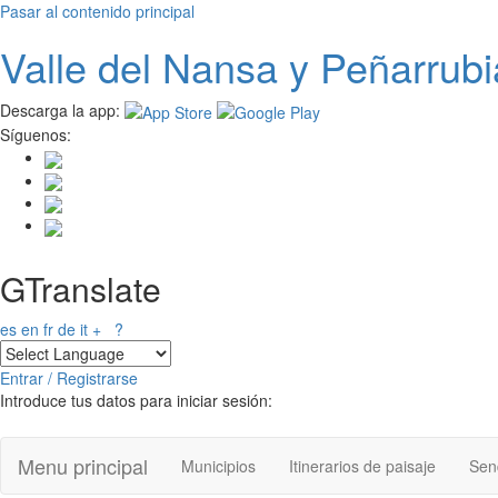
Pasar al contenido principal
Valle del
N
ansa
y Peñarrubi
Descarga la app:
Síguenos:
GTranslate
es
en
fr
de
it
+
?
Entrar / Registrarse
Introduce tus datos para iniciar sesión:
Menu principal
Municipios
Itinerarios de paisaje
Send