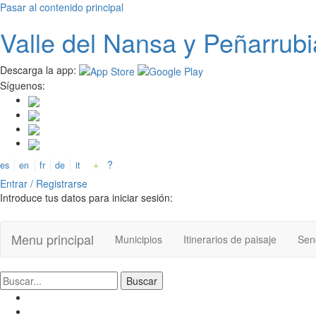
Pasar al contenido principal
Valle del
N
ansa
y Peñarrubi
Descarga la app:
Síguenos:
+
?
es
en
fr
de
it
Entrar / Registrarse
Introduce tus datos para iniciar sesión:
Menu principal
Municipios
Itinerarios de paisaje
Send