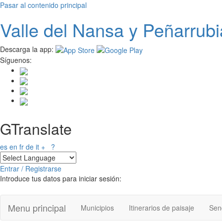
Pasar al contenido principal
Valle del
N
ansa
y Peñarrubi
Descarga la app:
Síguenos:
GTranslate
es
en
fr
de
it
+
?
Entrar / Registrarse
Introduce tus datos para iniciar sesión:
Menu principal
Municipios
Itinerarios de paisaje
Send