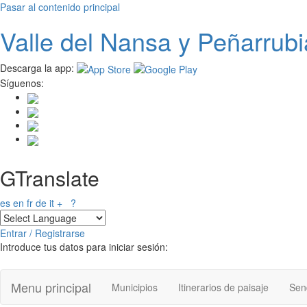
Pasar al contenido principal
Valle del
N
ansa
y Peñarrubi
Descarga la app:
Síguenos:
GTranslate
es
en
fr
de
it
+
?
Entrar / Registrarse
Introduce tus datos para iniciar sesión:
Menu principal
Municipios
Itinerarios de paisaje
Send