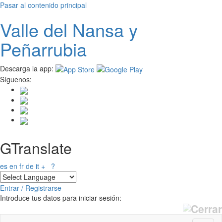
Pasar al contenido principal
Valle del
N
ansa
y
Peñarrubia
Descarga la app:
Síguenos:
GTranslate
es
en
fr
de
it
+
?
Entrar / Registrarse
Introduce tus datos para iniciar sesión: