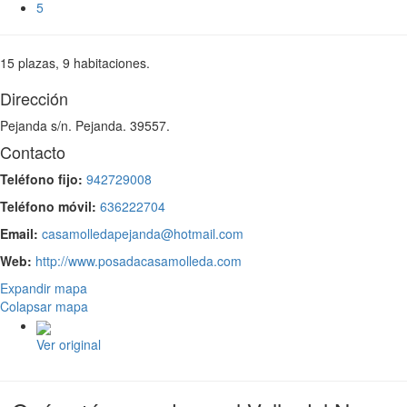
5
15 plazas, 9 habitaciones.
Dirección
Pejanda s/n. Pejanda. 39557.
Contacto
Teléfono fijo:
942729008
Teléfono móvil:
636222704
Email:
casamolledapejanda@hotmail.com
Web:
http://www.posadacasamolleda.com
Expandir mapa
Colapsar mapa
Ver original