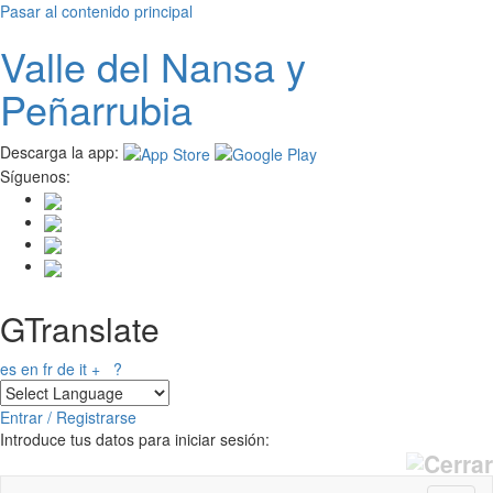
Pasar al contenido principal
Valle del
N
ansa
y
Peñarrubia
Descarga la app:
Síguenos:
GTranslate
es
en
fr
de
it
+
?
Entrar / Registrarse
Introduce tus datos para iniciar sesión: