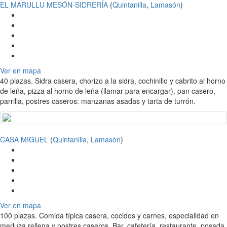
EL MARULLU MESÓN-SIDRERÍA
(
Quintanilla
,
Lamasón
)
Ver en mapa
40 plazas. Sidra casera, chorizo a la sidra, cochinillo y cabrito al horno
de leña, pizza al horno de leña (llamar para encargar), pan casero,
parrilla, postres caseros: manzanas asadas y tarta de turrón.
CASA MIGUEL
(
Quintanilla
,
Lamasón
)
Ver en mapa
100 plazas. Comida típica casera, cocidos y carnes, especialidad en
merluza rellena y postres caseros. Bar, cafetería, restaurante, posada