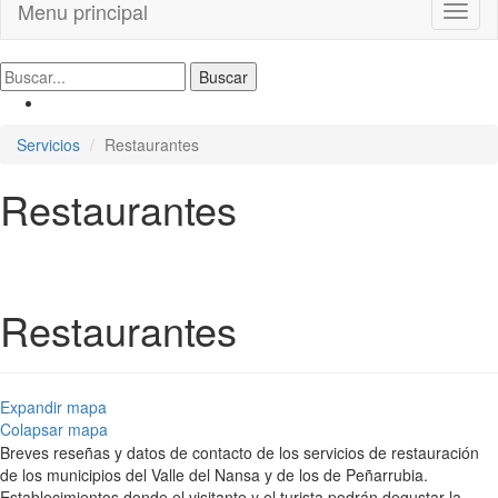
Menu principal
Toggl
naviga
Servicios
Restaurantes
Restaurantes
Restaurantes
Expandir mapa
Colapsar mapa
Breves reseñas y datos de contacto de los servicios de restauración
de los municipios del Valle del Nansa y de los de Peñarrubia.
Establecimientos donde el visitante y el turista podrán degustar la