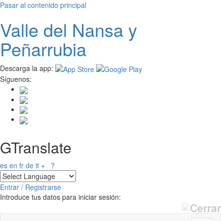
Pasar al contenido principal
Valle del
N
ansa
y
Peñarrubia
Descarga la app:
Síguenos:
GTranslate
es
en
fr
de
it
+
?
Entrar / Registrarse
Introduce tus datos para iniciar sesión: