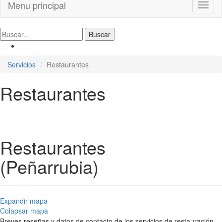
Menu principal
Toggl
naviga
Servicios
Restaurantes
Restaurantes
Restaurantes
(Peñarrubia)
Expandir mapa
Colapsar mapa
Breves reseñas y datos de contacto de los servicios de restauración