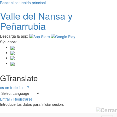
Pasar al contenido principal
Valle del
N
ansa
y
Peñarrubia
Descarga la app:
Síguenos:
GTranslate
es
en
fr
de
it
+
?
Entrar / Registrarse
Introduce tus datos para iniciar sesión: