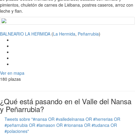
pimientos, chuletón de carnes de Liébana, postres caseros, arroz con
leche y flan.
BALNEARIO LA HERMIDA
(
La Hermida
,
Peñarrubia
)
Ver en mapa
180 plazas
¿Qué está pasando en el Valle del Nansa
y Peñarrubia?
Tweets sobre "#nansa OR #valledelnansa OR #herrerias OR
#peñarrubia OR #lamason OR #rionansa OR #tudanca OR
#polaciones"