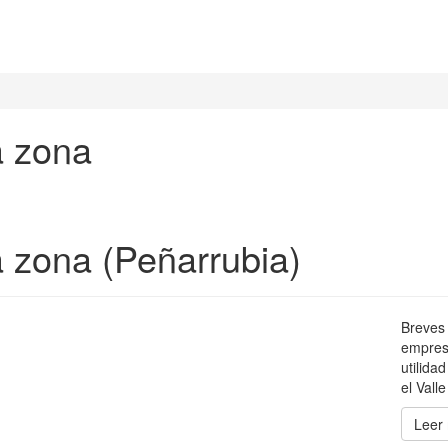
a zona
 zona (Peñarrubia)
Breves 
empres
utilidad
el Vall
Leer