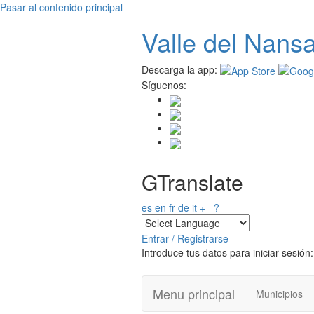
Pasar al contenido principal
Valle del
N
ans
Descarga la app:
Síguenos:
GTranslate
es
en
fr
de
it
+
?
Entrar / Registrarse
Introduce tus datos para iniciar sesión:
Menu principal
Municipios