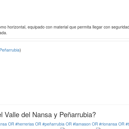
 como horizontal, equipado con material que permita llegar con segurida
ada.
Peñarrubia
)
 Valle del Nansa y Peñarrubia?
ansa OR #herrerias OR #peñarrubia OR #lamason OR #rionansa OR #