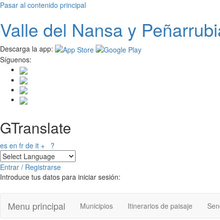
Pasar al contenido principal
Valle del
N
ansa
y Peñarrubi
Descarga la app:
Síguenos:
GTranslate
es
en
fr
de
it
+
?
Entrar / Registrarse
Introduce tus datos para iniciar sesión:
Menu principal
Municipios
Itinerarios de paisaje
Send