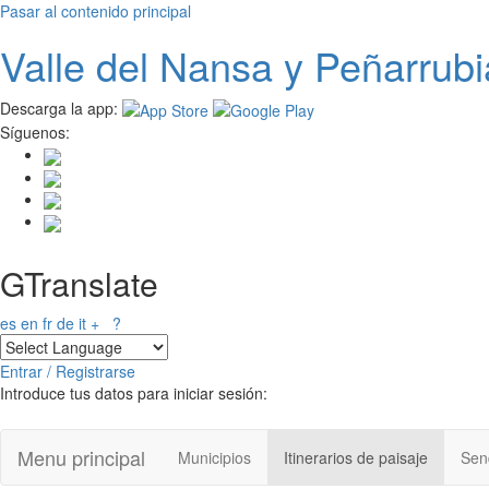
Pasar al contenido principal
Valle del
N
ansa
y Peñarrubi
Descarga la app:
Síguenos:
GTranslate
es
en
fr
de
it
+
?
Entrar / Registrarse
Introduce tus datos para iniciar sesión:
Menu principal
Municipios
Itinerarios de paisaje
Send