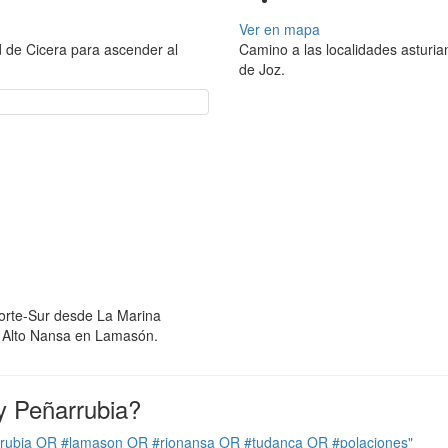
Ver en mapa
d de Cicera para ascender al
Camino a las localidades asturia
de Joz.
Norte-Sur desde La Marina
el Alto Nansa en Lamasón.
y Peñarrubia?
rrubia OR #lamason OR #rionansa OR #tudanca OR #polaciones"