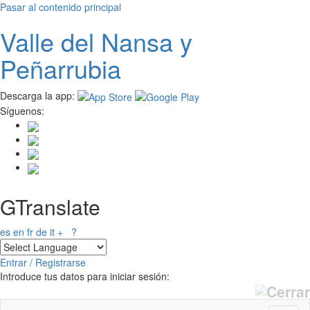
Pasar al contenido principal
Valle del
N
ansa
y
Peñarrubia
Descarga la app:
Síguenos:
GTranslate
es
en
fr
de
it
+
?
Entrar / Registrarse
Introduce tus datos para iniciar sesión: