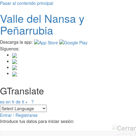
Pasar al contenido principal
Valle del
N
ansa
y
Peñarrubia
Descarga la app:
Síguenos:
GTranslate
es
en
fr
de
it
+
?
Entrar / Registrarse
Introduce tus datos para iniciar sesión: