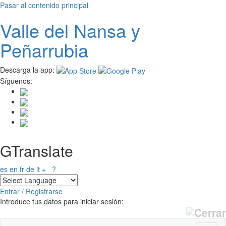
Pasar al contenido principal
Valle del
N
ansa
y
Peñarrubia
Descarga la app:
Síguenos:
GTranslate
es
en
fr
de
it
+
?
Entrar / Registrarse
Introduce tus datos para iniciar sesión: