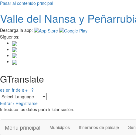
Pasar al contenido principal
Valle del
N
ansa
y Peñarrubi
Descarga la app:
Síguenos:
GTranslate
es
en
fr
de
it
+
?
Entrar / Registrarse
Introduce tus datos para iniciar sesión:
Menu principal
Municipios
Itinerarios de paisaje
Send