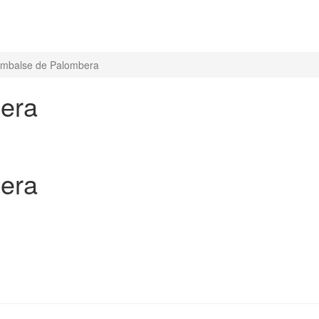
embalse de Palombera
era
era