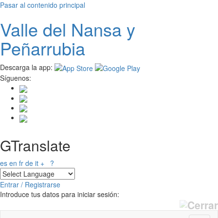
Pasar al contenido principal
Valle del
N
ansa
y
Peñarrubia
Descarga la app:
Síguenos:
GTranslate
es
en
fr
de
it
+
?
Entrar / Registrarse
Introduce tus datos para iniciar sesión: