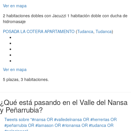
i
Ver en mapa
g
2 habitaciones dobles con Jacuzzi 1 habitación doble con ducha de
a
hidromasaje
t
i
POSADA LA COTERA APARTAMENTO
(
Tudanca
,
Tudanca
)
o
n
Ver en mapa
5 plazas, 3 habitaciones.
¿Qué está pasando en el Valle del Nansa
y Peñarrubia?
Tweets sobre "#nansa OR #valledelnansa OR #herrerias OR
#peñarrubia OR #lamason OR #rionansa OR #tudanca OR