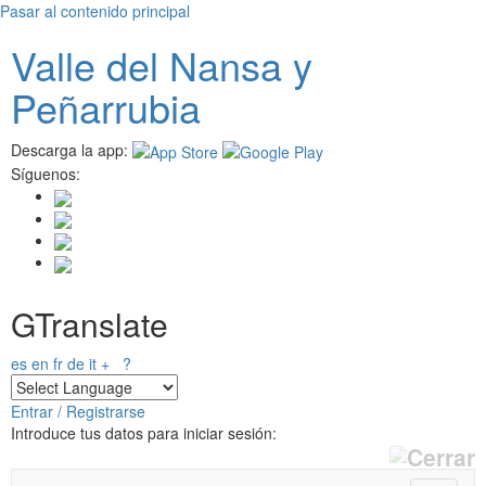
Pasar al contenido principal
Valle del
N
ansa
y
Peñarrubia
Descarga la app:
Síguenos:
GTranslate
es
en
fr
de
it
+
?
Entrar / Registrarse
Introduce tus datos para iniciar sesión: