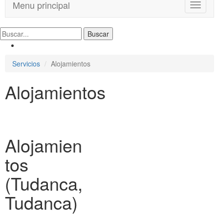
Menu principal
T
o
g
g
l
e
Servicios
Alojamientos
n
a
Alojamientos
v
i
g
a
t
i
Alojamien
o
n
tos
(Tudanca,
Tudanca)