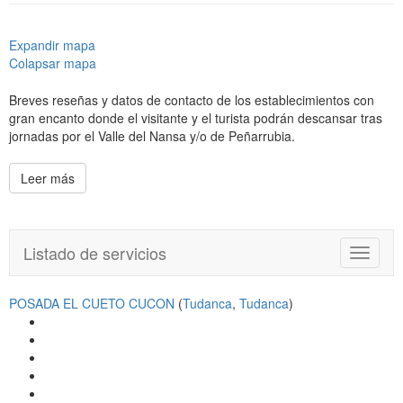
Expandir mapa
Colapsar mapa
Breves reseñas y datos de contacto de los establecimientos con
gran encanto donde el visitante y el turista podrán descansar tras
jornadas por el Valle del Nansa y/o de Peñarrubia.
Leer más
Listado de servicios
T
o
g
POSADA EL CUETO CUCON
(
Tudanca
,
Tudanca
)
g
l
e
n
a
v