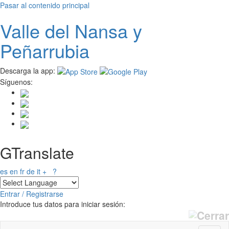
Pasar al contenido principal
Valle del
N
ansa
y
Peñarrubia
Descarga la app:
Síguenos:
GTranslate
es
en
fr
de
it
+
?
Entrar / Registrarse
Introduce tus datos para iniciar sesión: