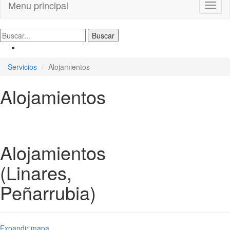
Menu principal
Toggl
naviga
Servicios
Alojamientos
Alojamientos
Alojamientos
(Linares,
Peñarrubia)
Expandir mapa