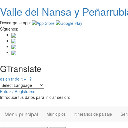
Valle del
N
ansa
y Peñarrubi
Pasar
al
contenido
Descarga la app:
principal
Síguenos:
GTranslate
es
en
fr
de
it
+
?
Entrar / Registrarse
Introduce tus datos para iniciar sesión:
Menu principal
Municipios
Itinerarios de paisaje
Send