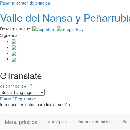
Pasar al contenido principal
Valle del
N
ansa
y Peñarrubi
Descarga la app:
Síguenos:
GTranslate
es
en
fr
de
it
+
?
Entrar / Registrarse
Introduce tus datos para iniciar sesión:
Menu principal
Municipios
Itinerarios de paisaje
Send