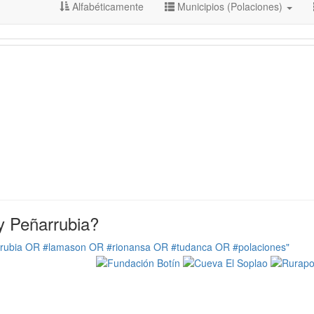
Alfabéticamente
Municipios (Polaciones)
y Peñarrubia?
rrubia OR #lamason OR #rionansa OR #tudanca OR #polaciones"