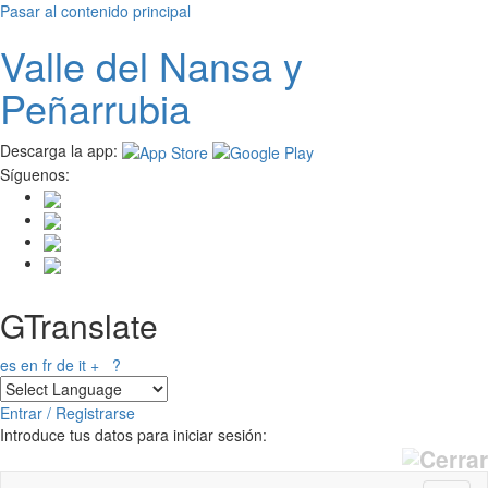
Pasar al contenido principal
Valle del
N
ansa
y
Peñarrubia
Descarga la app:
Síguenos:
GTranslate
es
en
fr
de
it
+
?
Entrar / Registrarse
Introduce tus datos para iniciar sesión: