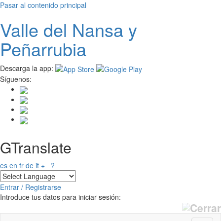
Pasar al contenido principal
Valle del
N
ansa
y
Peñarrubia
Descarga la app:
Síguenos:
GTranslate
es
en
fr
de
it
+
?
Entrar / Registrarse
Introduce tus datos para iniciar sesión: