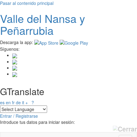
Pasar al contenido principal
Valle del
N
ansa
y
Peñarrubia
Descarga la app:
Síguenos:
GTranslate
es
en
fr
de
it
+
?
Entrar / Registrarse
Introduce tus datos para iniciar sesión: