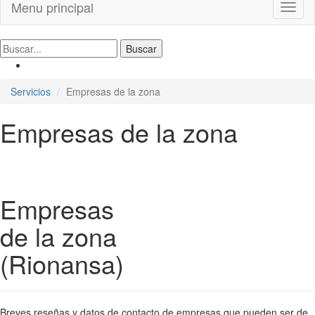
Menu principal
Toggl
naviga
Servicios
Empresas de la zona
Empresas de la zona
Empresas
de la zona
(Rionansa)
Breves reseñas y datos de contacto de empresas que pueden ser de