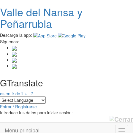
Valle del
N
ansa
y
Pasar al contenido principal
Peñarrubia
Descarga la app:
Síguenos:
GTranslate
es
en
fr
de
it
+
?
Entrar / Registrarse
Introduce tus datos para iniciar sesión:
Menu principal
Toggl