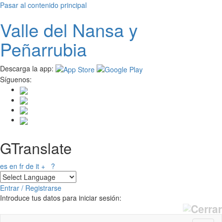
Pasar al contenido principal
Valle del
N
ansa
y
Peñarrubia
Descarga la app:
Síguenos:
GTranslate
es
en
fr
de
it
+
?
Entrar / Registrarse
Introduce tus datos para iniciar sesión: