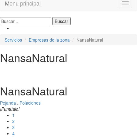
Menu principal
Toggl
naviga
Servicios
Empresas de la zona
NansaNatural
NansaNatural
NansaNatural
Pejanda
,
Polaciones
¡Puntúalo!
1
2
3
4