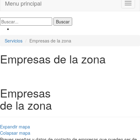
Menu principal
Toggl
naviga
Servicios
Empresas de la zona
Empresas de la zona
Empresas
de la zona
Expandir mapa
Colapsar mapa
Breves reseñas y datos de contacto de empresas que pueden ser de