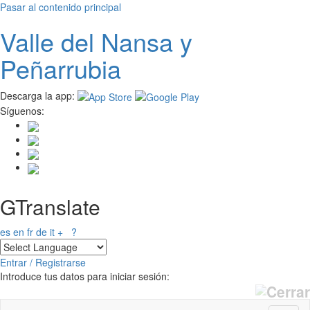
Pasar al contenido principal
Valle del
N
ansa
y
Peñarrubia
Descarga la app:
Síguenos:
GTranslate
es
en
fr
de
it
+
?
Entrar / Registrarse
Introduce tus datos para iniciar sesión: