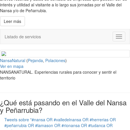
interés y utilidad al visitante a lo largo sus jornadas por el Valle del
Nansa y/o de Peñarrubia.
Leer más
Listado de servicios
Toggl
naviga
NansaNatural
(
Pejanda
,
Polaciones
)
Ver en mapa
NANSANATURAL. Experiencias rurales para conocer y sentir el
territorio
¿Qué está pasando en el Valle del Nansa
y Peñarrubia?
Tweets sobre "#nansa OR #valledelnansa OR #herrerias OR
#peñarrubia OR #lamason OR #rionansa OR #tudanca OR