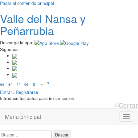
Pasar al contenido principal
Valle del
N
ansa
y
Peñarrubia
Descarga la app:
Síguenos:
+
?
es
en
fr
de
it
Entrar / Registrarse
Introduce tus datos para iniciar sesión:
Menu principal
Toggl
naviga