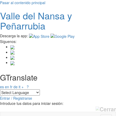
Pasar al contenido principal
Valle del
N
ansa
y
Peñarrubia
Descarga la app:
Síguenos:
GTranslate
es
en
fr
de
it
+
?
Entrar / Registrarse
Introduce tus datos para iniciar sesión: