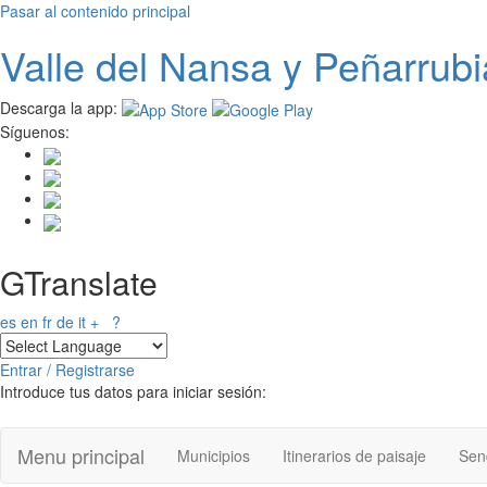
Pasar al contenido principal
Valle del
N
ansa
y Peñarrubi
Descarga la app:
Síguenos:
GTranslate
es
en
fr
de
it
+
?
Entrar / Registrarse
Introduce tus datos para iniciar sesión:
Menu principal
Municipios
Itinerarios de paisaje
Send