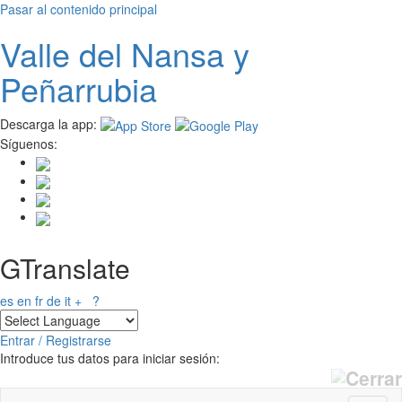
Pasar al contenido principal
Valle del
N
ansa
y
Peñarrubia
Descarga la app:
Síguenos:
GTranslate
es
en
fr
de
it
+
?
Entrar / Registrarse
Introduce tus datos para iniciar sesión: