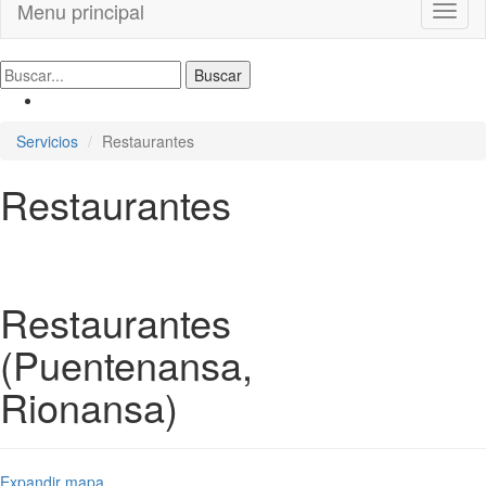
Menu principal
Toggl
naviga
Servicios
Restaurantes
Restaurantes
Restaurantes
(Puentenansa,
Rionansa)
Expandir mapa