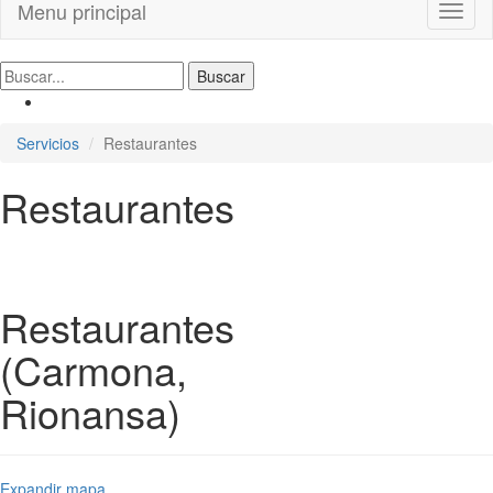
Menu principal
Toggl
naviga
Servicios
Restaurantes
Restaurantes
Restaurantes
(Carmona,
Rionansa)
Expandir mapa