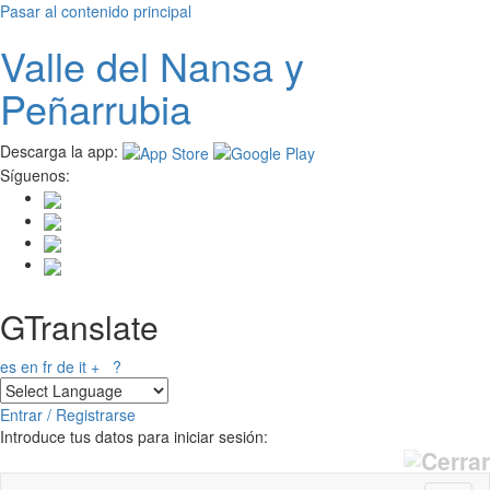
Pasar al contenido principal
Valle del
N
ansa
y
Peñarrubia
Descarga la app:
Síguenos:
GTranslate
es
en
fr
de
it
+
?
Entrar / Registrarse
Introduce tus datos para iniciar sesión: