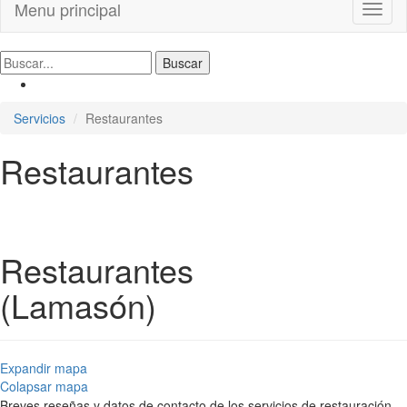
Menu principal
Toggl
naviga
Servicios
Restaurantes
Restaurantes
Restaurantes
(Lamasón)
Expandir mapa
Colapsar mapa
Breves reseñas y datos de contacto de los servicios de restauración