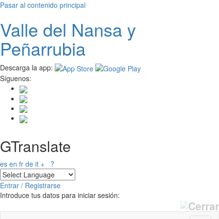
Pasar al contenido principal
Valle del
N
ansa
y
Peñarrubia
Descarga la app:
Síguenos:
GTranslate
es
en
fr
de
it
+
?
Entrar / Registrarse
Introduce tus datos para iniciar sesión: