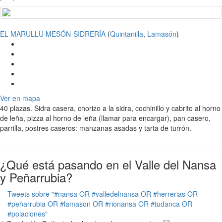
EL MARULLU MESÓN-SIDRERÍA
(
Quintanilla
,
Lamasón
)
Ver en mapa
40 plazas. Sidra casera, chorizo a la sidra, cochinillo y cabrito al horno
de leña, pizza al horno de leña (llamar para encargar), pan casero,
parrilla, postres caseros: manzanas asadas y tarta de turrón.
¿Qué está pasando en el Valle del Nansa
y Peñarrubia?
Tweets sobre "#nansa OR #valledelnansa OR #herrerias OR
#peñarrubia OR #lamason OR #rionansa OR #tudanca OR
#polaciones"