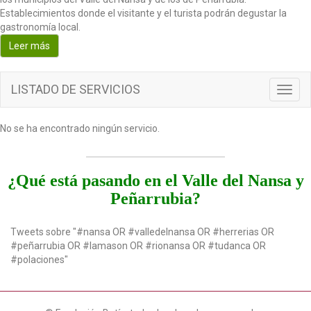
Establecimientos donde el visitante y el turista podrán degustar la
gastronomía local.
Leer más
LISTADO DE SERVICIOS
Toggl
navig
No se ha encontrado ningún servicio.
¿Qué está pasando en el Valle del Nansa y
Peñarrubia?
Tweets sobre "#nansa OR #valledelnansa OR #herrerias OR
#peñarrubia OR #lamason OR #rionansa OR #tudanca OR
#polaciones"