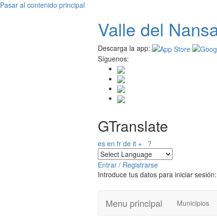
Pasar al contenido principal
Valle del
N
ans
Descarga la app:
Síguenos:
GTranslate
es
en
fr
de
it
+
?
Entrar / Registrarse
Introduce tus datos para iniciar sesión:
Menu principal
Municipios