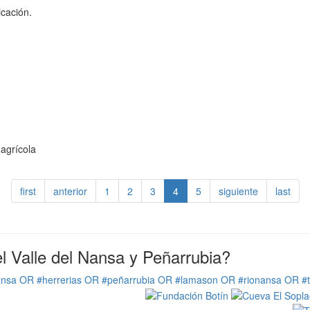
icación.
 agrícola
first
anterior
1
2
3
4
5
siguiente
last
 Valle del Nansa y Peñarrubia?
ansa OR #herrerias OR #peñarrubia OR #lamason OR #rionansa OR #