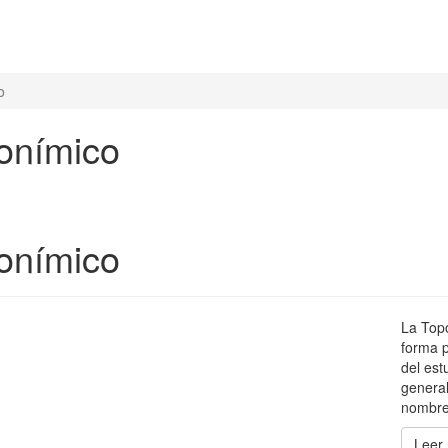
o
onímico
onímico
La Topo
forma p
del est
general
nombres
Leer