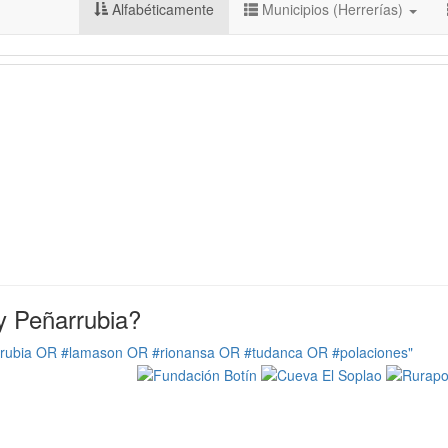
Alfabéticamente
Municipios (Herrerías)
y Peñarrubia?
rrubia OR #lamason OR #rionansa OR #tudanca OR #polaciones"