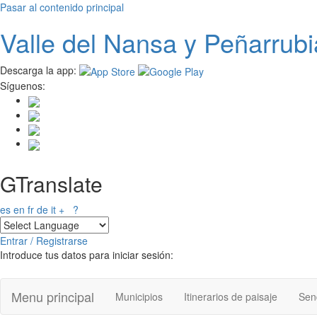
Pasar al contenido principal
Valle del
N
ansa
y Peñarrubi
Descarga la app:
Síguenos:
GTranslate
es
en
fr
de
it
+
?
Entrar / Registrarse
Introduce tus datos para iniciar sesión:
Menu principal
Municipios
Itinerarios de paisaje
Send