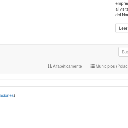
empres
al visi
del Na
Leer
Alfabéticamente
Municipios (Polac
aciones
)