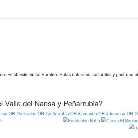
ismo. Establecimientos Ruralea. Rutas naturales, culturales y gastronóm
 Valle del Nansa y Peñarrubia?
ansa OR #herrerias OR #peñarrubia OR #lamason OR #rionansa OR #
s