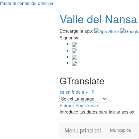
Pasar al contenido principal
Valle del
N
ansa
Descarga la app:
Síguenos:
GTranslate
es
en
fr
de
it
+
?
Entrar / Registrarse
Introduce tus datos para iniciar sesión:
Menu principal
Municipios