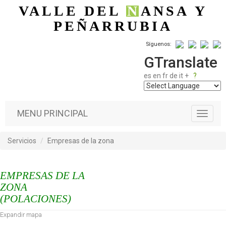
Pasar al contenido principal
VALLE DEL
N
ANSA
Y
PEÑARRUBIA
Síguenos:
GTranslate
es
en
fr
de
it
+
?
MENU PRINCIPAL
T
o
g
Servicios
Empresas de la zona
g
l
e
EMPRESAS DE LA
n
a
ZONA
v
(POLACIONES)
i
Expandir mapa
g
a