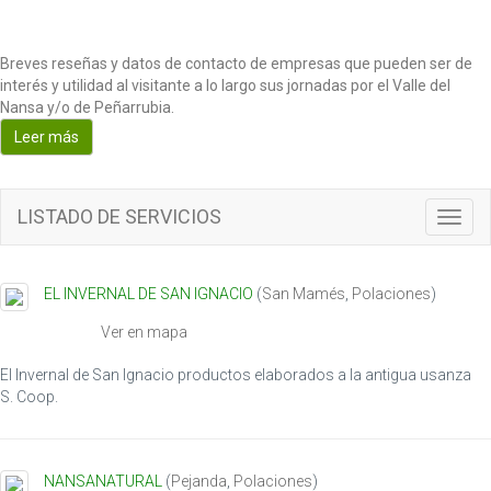
Breves reseñas y datos de contacto de empresas que pueden ser de
interés y utilidad al visitante a lo largo sus jornadas por el Valle del
Nansa y/o de Peñarrubia.
Leer más
LISTADO DE SERVICIOS
T
o
g
g
EL INVERNAL DE SAN IGNACIO
(
San Mamés
,
Polaciones
)
l
e
Ver en mapa
n
a
El Invernal de San Ignacio productos elaborados a la antigua usanza
v
S. Coop.
i
g
a
NANSANATURAL
(
Pejanda
,
Polaciones
)
t