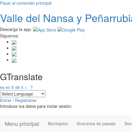
Pasar al contenido principal
Valle del
N
ansa
y Peñarrubi
Descarga la app:
Síguenos:
GTranslate
es
en
fr
de
it
+
?
Entrar / Registrarse
Introduce tus datos para iniciar sesión:
Menu principal
Municipios
Itinerarios de paisaje
Send