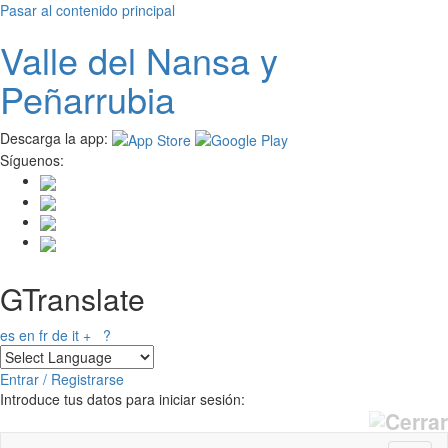
Pasar al contenido principal
Valle del
N
ansa
y
Peñarrubia
Descarga la app:
Síguenos:
GTranslate
es
en
fr
de
it
+
?
Entrar / Registrarse
Introduce tus datos para iniciar sesión: