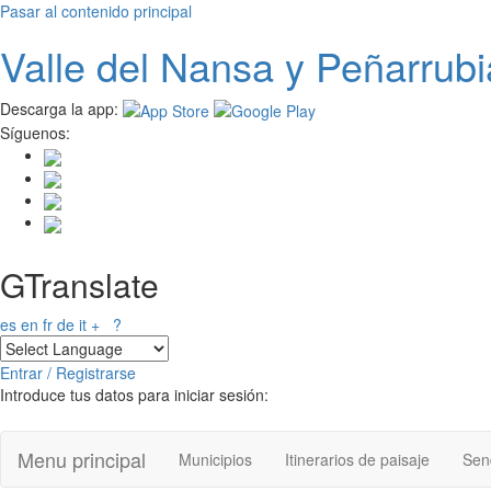
Pasar al contenido principal
Valle del
N
ansa
y Peñarrubi
Descarga la app:
Síguenos:
GTranslate
es
en
fr
de
it
+
?
Entrar / Registrarse
Introduce tus datos para iniciar sesión:
Menu principal
Municipios
Itinerarios de paisaje
Send