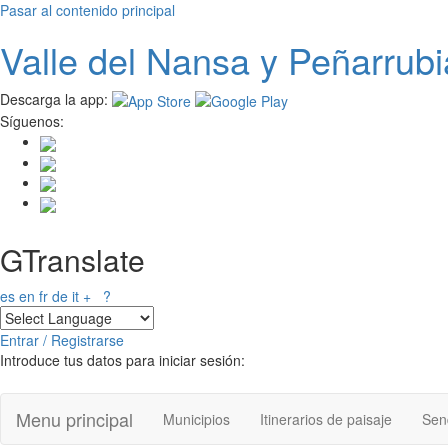
Pasar al contenido principal
Valle del
N
ansa
y Peñarrubi
Descarga la app:
Síguenos:
GTranslate
es
en
fr
de
it
+
?
Entrar / Registrarse
Introduce tus datos para iniciar sesión:
Menu principal
Municipios
Itinerarios de paisaje
Send