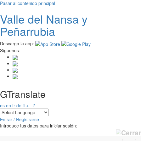
Pasar al contenido principal
Valle del
N
ansa
y
Peñarrubia
Descarga la app:
Síguenos:
GTranslate
es
en
fr
de
it
+
?
Entrar / Registrarse
Introduce tus datos para iniciar sesión: