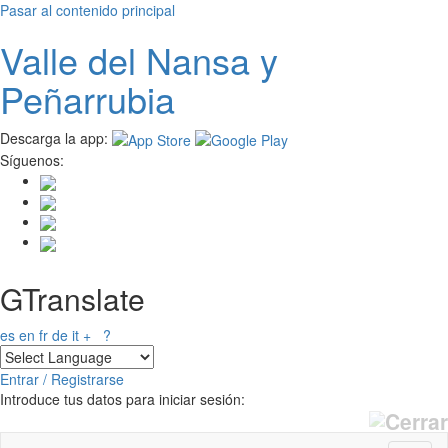
Pasar al contenido principal
Valle del
N
ansa
y
Peñarrubia
Descarga la app:
Síguenos:
GTranslate
es
en
fr
de
it
+
?
Entrar / Registrarse
Introduce tus datos para iniciar sesión: