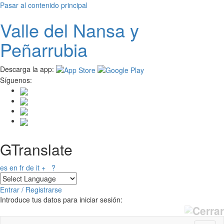
Pasar al contenido principal
Valle del
N
ansa
y
Peñarrubia
Descarga la app:
Síguenos:
GTranslate
es
en
fr
de
it
+
?
Entrar / Registrarse
Introduce tus datos para iniciar sesión: