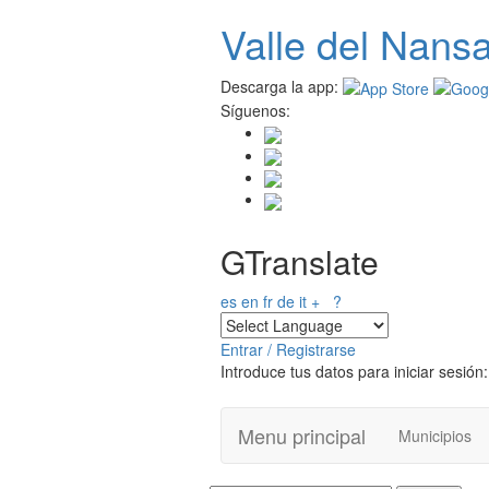
Pasar al contenido principal
Valle del
N
ans
Descarga la app:
Síguenos:
GTranslate
es
en
fr
de
it
+
?
Entrar / Registrarse
Introduce tus datos para iniciar sesión:
Menu principal
Municipios