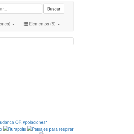
Buscar
iones)
Elementos (5)
tudanca OR #polaciones"