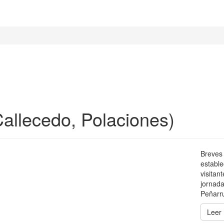
Callecedo, Polaciones)
Breves 
estable
visitan
jornada
Peñarru
Leer