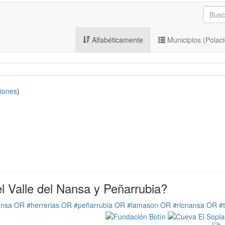
Alfabéticamente
Municipios (Polac
iones
)
 Valle del Nansa y Peñarrubia?
ansa OR #herrerias OR #peñarrubia OR #lamason OR #rionansa OR #