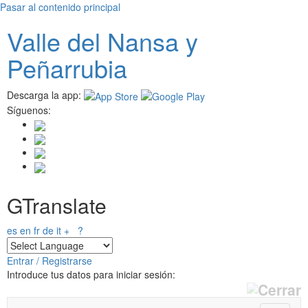
Pasar al contenido principal
Valle del
N
ansa
y
Peñarrubia
Descarga la app:
Síguenos:
GTranslate
es
en
fr
de
it
+
?
Entrar / Registrarse
Introduce tus datos para iniciar sesión: