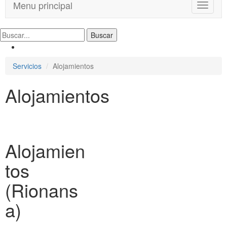
Menu principal
T
o
g
g
l
e
Servicios
Alojamientos
n
a
Alojamientos
v
i
g
a
t
i
Alojamien
o
n
tos
(Rionans
a)