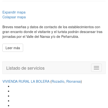
Expandir mapa
Colapsar mapa
Breves reseñas y datos de contacto de los establecimientos con
gran encanto donde el visitante y el turista podrán descansar tras
jornadas por el Valle del Nansa y/o de Peñarrubia.
Leer más
Listado de servicios
T
o
g
VIVIENDA RURAL LA BOLERA
(
Rozadío
,
Rionansa
)
g
l
e
n
a
v