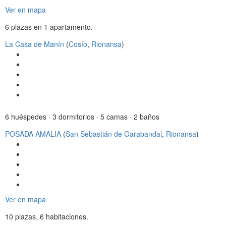
i
Ver en mapa
g
6 plazas en 1 apartamento.
a
t
La Casa de Manín
(
Cosío
,
Rionansa
)
i
o
n
6 huéspedes · 3 dormitorios · 5 camas · 2 baños
POSADA AMALIA
(
San Sebastián de Garabandal
,
Rionansa
)
Ver en mapa
10 plazas, 6 habitaciones.